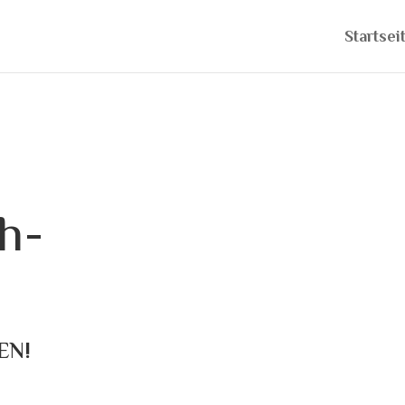
Startsei
h-
EN!