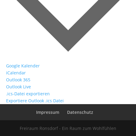
Google Kalender
iCalendar
Outlook 365
Outlook Live
.ics-Datei exportieren
Exportiere Outlook .ics Datei
Impressum
Datenschutz
Freiraum Ronsdorf - Ein Raum zum Wohlfühlen