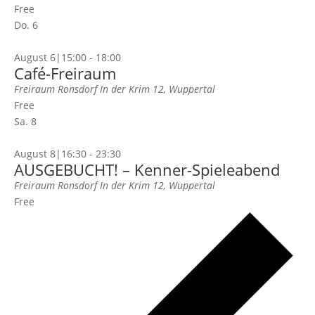
Free
Do.
6
August 6|15:00
-
18:00
Café-Freiraum
Freiraum Ronsdorf
In der Krim 12, Wuppertal
Free
Sa.
8
August 8|16:30
-
23:30
AUSGEBUCHT! – Kenner-Spieleabend
Freiraum Ronsdorf
In der Krim 12, Wuppertal
Free