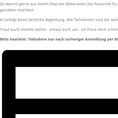
Du kannst gerne aus einem Pool von Materialien das Passende für
gestalten möchtest.
Es erfolgt keine fachliche Begleitung. Alle Teilnehmer sind die Ge
Traut euch! Kommt vorbei.. schaut euch um.. ich freue mich schon
Bitte beachtet: Teilnahme nur nach vorheriger Anmeldung per Mai