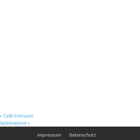
«
Café-Freiraum
Spieleabend
»
Impressum
Datenschutz