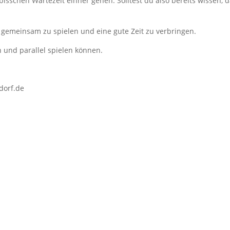
 bisschen Wartezeit einher gehen. Solltest du also bereits wissen
 gemeinsam zu spielen und eine gute Zeit zu verbringen.
 und parallel spielen können.
dorf.de