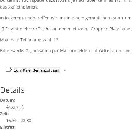
Du kannst auch später dazustoßen, je nach Spiel kann es evtl. mit
das ggf. einplanen.
In lockerer Runde treffen wir uns in einem gemütlichen Raum, um
🪑 Es gibt mehrere Tische, an denen einzelne Gruppen Platz haben
Maximale Teilnehmerzahl: 12
Bitte zwecks Organisation per Mail anmelden: info@freiraum-rons
Zum Kalender hinzufügen
Details
Datum:
August 8
Zeit:
16:30 - 23:30
Eintritt: