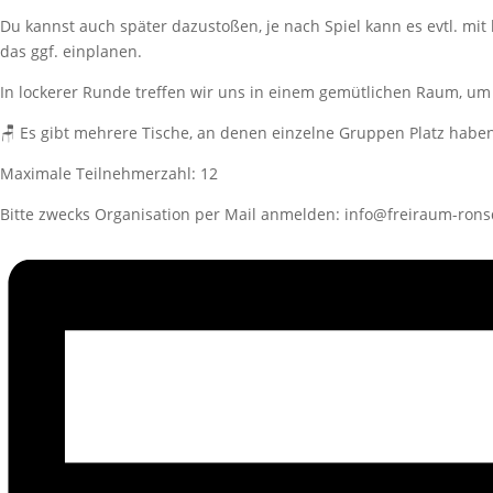
Du kannst auch später dazustoßen, je nach Spiel kann es evtl. mit
das ggf. einplanen.
In lockerer Runde treffen wir uns in einem gemütlichen Raum, um
🪑 Es gibt mehrere Tische, an denen einzelne Gruppen Platz haben
Maximale Teilnehmerzahl: 12
Bitte zwecks Organisation per Mail anmelden: info@freiraum-rons