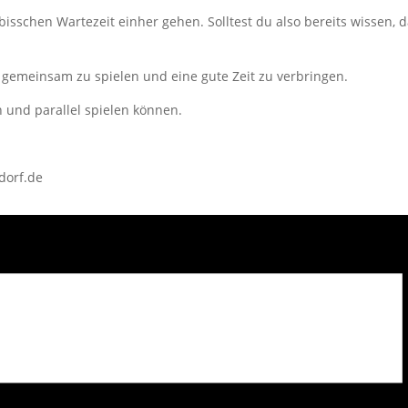
 bisschen Wartezeit einher gehen. Solltest du also bereits wissen
 gemeinsam zu spielen und eine gute Zeit zu verbringen.
 und parallel spielen können.
dorf.de